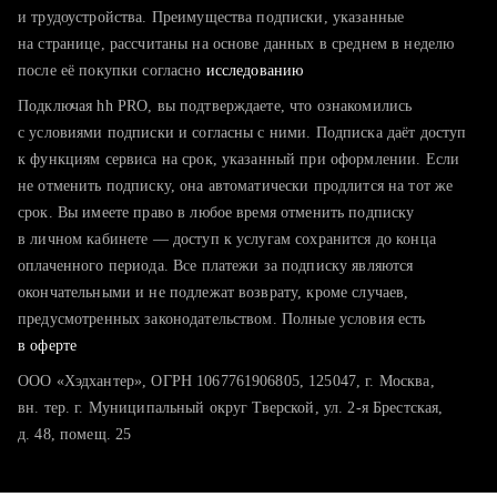
тратите много времени на поиск и вручную поднимаете
и трудоустройства. Преимущества подписки, указанные
резюме
на странице, рассчитаны на основе данных в среднем в неделю
после её покупки согласно
хотите сравнить себя с конкурентами и оценить шансы
исследованию
Подключая hh PRO, вы подтверждаете, что ознакомились
с условиями подписки и согласны с ними. Подписка даёт доступ
к функциям сервиса на срок, указанный при оформлении. Если
не отменить подписку, она автоматически продлится на тот же
срок. Вы имеете право в любое время отменить подписку
в личном кабинете — доступ к услугам сохранится до конца
оплаченного периода. Все платежи за подписку являются
окончательными и не подлежат возврату, кроме случаев,
предусмотренных законодательством. Полные условия есть
в оферте
ООО «Хэдхантер», ОГРН 1067761906805, 125047, г. Москва,
вн. тер. г. Муниципальный округ Тверской, ул. 2-я Брестская,
д. 48, помещ. 25