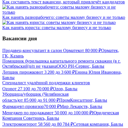
Как составить текст вакансии, который привлечёт кандидатов
Как нанять разнорабочего: советы малому бизнесу и не только
Как нанять юриста: советы малому бизнесу и не только
Вакансии дня
Продавец-консультант в салон Орматек
от
80 000
₽
Орматек,
ГК, Казань
Помощник бурильщика капитального ремонта скважин (в г.
Октябрьский)
з/п не указана
ООО РН-Сервис, Бавлы
Лепщик пирожков
от
3 200
до
3 600
₽
Енина Юлия Ивановна,
Бавлы
Специалист удалённой поддержки клиентов
Ozon
от
27 100
до
70 000
₽
Ozon, Бавлы
Уборщица/уборщик (Челябинская
область)
от
85 000
до
91 000
₽
ПромКонсалтинг, Бавлы
Фармацевт-провизор
70 000
₽
Мир Лекарств, Бавлы
Менеджер по продажам
от
50 000
до
100 000
₽
Юридическая
Компания Советникъ, Бавлы
Электромонтер
от
58 560
до
80 784
₽
Сетевая компания, Бавлы