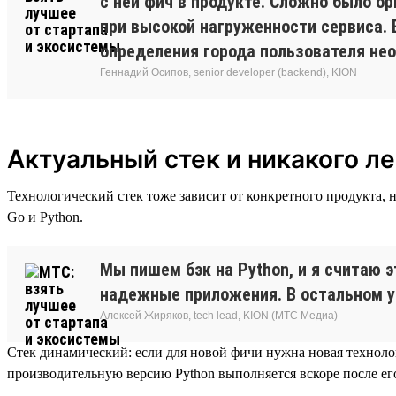
с ней фич в продукте. Сложно было о
при высокой нагруженности сервиса. 
определения города пользователя не
Геннадий Осипов, senior developer (backend), KION
Актуальный стек и никакого ле
Технологический стек тоже зависит от конкретного продукта, н
Go и Python.
Мы пишем бэк на Python, и я считаю 
надежные приложения. В остальном у н
Алексей Жиряков, tech lead, KION (МТС Медиа)
Стек динамический: если для новой фичи нужна новая технолог
производительную версию Python выполняется вскоре после ег