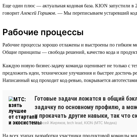
Еще один плюс — актуальная кодовая база. KION запустили в 20
говорит
Алексей Горшков
. — Мы переписываем устаревший код
Рабочие процессы
Рабочие процессы хорошо отлажены и выстроены по гибким м
Общие принципы — свобода решений, качество кода и продук
Каждую новую бизнес-задачу команда оценивает не только с тех
предложить идеи, технические улучшения и быстрее достичь р
Написанный код проходит код-ревью, покрывается автотестам
Готовые задачи ложатся в общий бэкл
задачку по основному профилю, а мож
и прокачать другие навыки, так что с
Алексей Жиряков, tech lead, KION (МТС Медиа)
На всех этапах разработки участники продуктовой команды мог