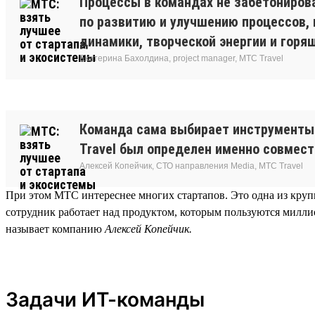
Процессы в командах не забетонирова
по развитию и улучшению процессов,
динамики, творческой энергии и горящ
Екатерина Бахолдина, project manager, МТС Travel
Команда сама выбирает инструменты 
Travel был определен именно совмес
Алексей Копейчик, СТО направления Media, МТС Travel
При этом МТС интереснее многих стартапов. Это одна из круп
сотрудник работает над продуктом, которым пользуются милли
называет компанию
Алексей Копейчик.
Задачи ИТ-команды