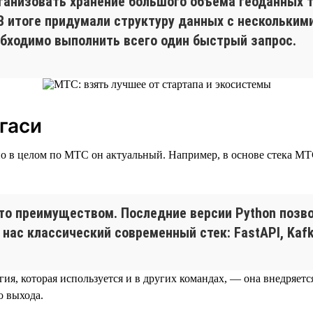
рганизовать хранение большого объема геоданных 
В итоге придумали структуру данных с нескольким
обходимо выполнить всего один быстрый запрос.
гаси
о в целом по МТС он актуальный. Например, в основе стека МТС T
это преимуществом. Последние версии Python позв
ас классический современный стек: FastAPI, Kafka
ия, которая используется и в других командах, — она внедряет
о выхода.