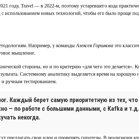
21 году, Travel — в 2022-м, поэтому устаревшего кода практичес
 с использованием новых технологий, чтобы его было проще по
етодологиям. Например, у команды
Алексея Горшкова
это классич
товое мышление.
нической стороны, но и по критерию «для чего это делается». К
езультата. Системному аналитику выделяется время на хорошую 
и и ручным тестированием.
ог. Каждый берет самую приоритетную из тех, чт
но — по работе с большими данными, с Kafka и т.д
кучать некогда.
ут предлагать свои идеи и проверять гипотезы. В реализации к