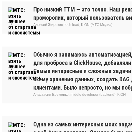
Про низкий TTM — это точно. Наш реко
проморолик, который пользователь ви
Алексей Жиряков, tech lead, KION (МТС Медиа)
Обычно я занимаюсь автоматизацией,
для проброса в ClickHouse, добавляли
Самые интересные и сложные задачи 
схему хранения данных, создать DAG 
клиентами. Было непросто, но мы поб
Анастасия Еременко, middle developer (backend), KION
Одна из самых интересных моих задач