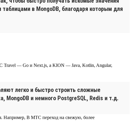
так, чтобы быстро получать искомые значения
и таблицами в MongoDB, благодаря которым для
ravel — Go и Next.js, а KION — Java, Kotlin, Angular,
оляют легко и быстро строить сложные
, MongoDB и немного PostgreSQL, Redis и т.д.
ся. Например, В МТС переход на свежую, более