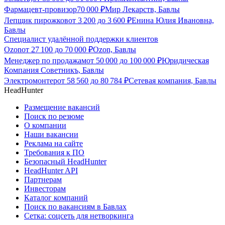
Фармацевт-провизор
70 000
₽
Мир Лекарств, Бавлы
Лепщик пирожков
от
3 200
до
3 600
₽
Енина Юлия Ивановна,
Бавлы
Специалист удалённой поддержки клиентов
Ozon
от
27 100
до
70 000
₽
Ozon, Бавлы
Менеджер по продажам
от
50 000
до
100 000
₽
Юридическая
Компания Советникъ, Бавлы
Электромонтер
от
58 560
до
80 784
₽
Сетевая компания, Бавлы
HeadHunter
Размещение вакансий
Поиск по резюме
О компании
Наши вакансии
Реклама на сайте
Требования к ПО
Безопасный HeadHunter
HeadHunter API
Партнерам
Инвесторам
Каталог компаний
Поиск по вакансиям в Бавлах
Сетка: соцсеть для нетворкинга