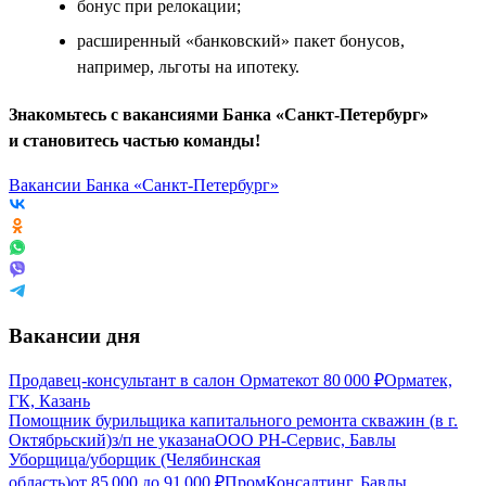
бонус при релокации;
расширенный «банковский» пакет бонусов,
например, льготы на ипотеку.
Знакомьтесь с вакансиями Банка «Санкт-Петербург»
и становитесь частью команды!
Вакансии Банка «Санкт-Петербург»
Вакансии дня
Продавец-консультант в салон Орматек
от
80 000
₽
Орматек,
ГК, Казань
Помощник бурильщика капитального ремонта скважин (в г.
Октябрьский)
з/п не указана
ООО РН-Сервис, Бавлы
Уборщица/уборщик (Челябинская
область)
от
85 000
до
91 000
₽
ПромКонсалтинг, Бавлы