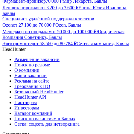
Фармацевт-провизор
70 000
₽
Мир Лекарств, Бавлы
Лепщик пирожков
от
3 200
до
3 600
₽
Енина Юлия Ивановна,
Бавлы
Специалист удалённой поддержки клиентов
Ozon
от
27 100
до
70 000
₽
Ozon, Бавлы
Менеджер по продажам
от
50 000
до
100 000
₽
Юридическая
Компания Советникъ, Бавлы
Электромонтер
от
58 560
до
80 784
₽
Сетевая компания, Бавлы
HeadHunter
Размещение вакансий
Поиск по резюме
О компании
Наши вакансии
Реклама на сайте
Требования к ПО
Безопасный HeadHunter
HeadHunter API
Партнерам
Инвесторам
Каталог компаний
Поиск по вакансиям в Бавлах
Сетка: соцсеть для нетворкинга