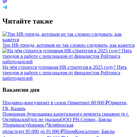
Читайте также
Три HR-тренда, которым не так сложно следовать, как кажется
На чём строится успешная HR-стратегия в 2025 году? Пять
трендов в работе с персоналом от финалистов Рейтинга
работодателей
Вакансии дня
Продавец-консультант в салон Орматек
от
80 000
₽
Орматек,
ГК, Казань
Помощник бурильщика капитального ремонта скважин (в г.
Октябрьский)
з/п не указана
ООО РН-Сервис, Бавлы
Уборщица/уборщик (Челябинская
область)
от
85 000
до
91 000
₽
ПромКонсалтинг, Бавлы