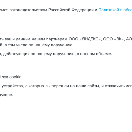
емся законодательством Российской Федерации и
Политикой в обл
ать ваши данные нашим партнерам ООО «ЯНДЕКС», ООО «ВК», АО 
й, в том числе по нашему поручению.
в, действующих по нашему поручению, в полном объеме.
лов cookie.
и устройства, с которых вы перешли на наши сайты, и отключить ис
аузере: