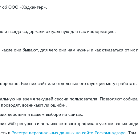
ет об ООО «Хэдхантер».
но и всегда содержали актуальную для вас информацию.
акие они бывают, для чего они нам нужны и как отказаться от их 
рректно. Без них сайт или отдельные его функции могут работат
альную на время текущей сессии пользователя. Позволяют собира
 проводят, возникают ли ошибки.
их действия и вашем выборе на сайтах.
х web-ресурсов и анализа сетевого трафика с учетом ваших инд
есть в
Реестре персональных данных на сайте Роскомнадзора
. Там