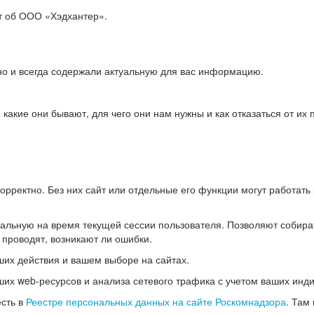
ет об ООО «Хэдхантер».
но и всегда содержали актуальную для вас информацию.
акие они бывают, для чего они нам нужны и как отказаться от их 
рректно. Без них сайт или отдельные его функции могут работат
альную на время текущей сессии пользователя. Позволяют собира
 проводят, возникают ли ошибки.
их действия и вашем выборе на сайтах.
х web-ресурсов и анализа сетевого трафика с учетом ваших инд
есть в
Реестре персональных данных на сайте Роскомнадзора
. Там