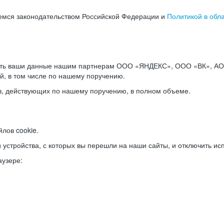
емся законодательством Российской Федерации и
Политикой в обл
ать ваши данные нашим партнерам ООО «ЯНДЕКС», ООО «ВК», АО 
й, в том числе по нашему поручению.
в, действующих по нашему поручению, в полном объеме.
лов cookie.
и устройства, с которых вы перешли на наши сайты, и отключить ис
аузере: