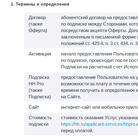
1. Термины и определения
Договор
абонентский договор на предоставл
(также
по подписке между Сторонами, кот
Оферта)
посредством акцепта Оферты. Дого
заключенным в письменной форме 
положений ст. 429.4, п. 3 ст. 434, п. 
Активация
начало предоставления Пользовате
по подписке, происходит после пос
Подписки на расчетный счет Испол
Подписка
предоставление Пользователю на у
HH Pro
возможности за плату в течение о
(также
времени получить в определенное 
Подписка)
на Сайте.
Сайт
интернет-сайт или мобильное прило
Стоимость
стоимость оказания Услуг, указанна
подписки
https://hh.ru/applicant-services/hhpro
и
перед оплатой.