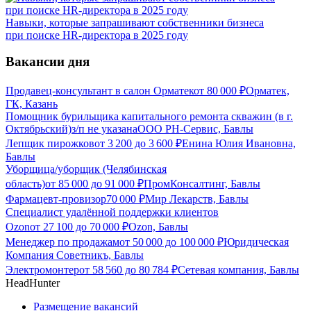
Навыки, которые запрашивают собственники бизнеса
при поиске HR-директора в 2025 году
Вакансии дня
Продавец-консультант в салон Орматек
от
80 000
₽
Орматек,
ГК, Казань
Помощник бурильщика капитального ремонта скважин (в г.
Октябрьский)
з/п не указана
ООО РН-Сервис, Бавлы
Лепщик пирожков
от
3 200
до
3 600
₽
Енина Юлия Ивановна,
Бавлы
Уборщица/уборщик (Челябинская
область)
от
85 000
до
91 000
₽
ПромКонсалтинг, Бавлы
Фармацевт-провизор
70 000
₽
Мир Лекарств, Бавлы
Специалист удалённой поддержки клиентов
Ozon
от
27 100
до
70 000
₽
Ozon, Бавлы
Менеджер по продажам
от
50 000
до
100 000
₽
Юридическая
Компания Советникъ, Бавлы
Электромонтер
от
58 560
до
80 784
₽
Сетевая компания, Бавлы
HeadHunter
Размещение вакансий