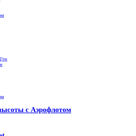
е
ен
 высоты с Аэрофлотом
et