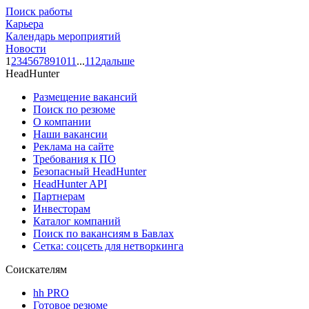
Поиск работы
Карьера
Календарь мероприятий
Новости
1
2
3
4
5
6
7
8
9
10
11
...
112
дальше
HeadHunter
Размещение вакансий
Поиск по резюме
О компании
Наши вакансии
Реклама на сайте
Требования к ПО
Безопасный HeadHunter
HeadHunter API
Партнерам
Инвесторам
Каталог компаний
Поиск по вакансиям в Бавлах
Сетка: соцсеть для нетворкинга
Соискателям
hh PRO
Готовое резюме