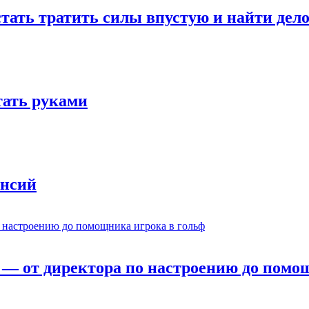
стать тратить силы впустую и найти дел
отать руками
ансий
— от директора по настроению до помощ