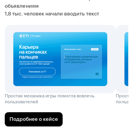
объявлениям
1,8 тыс. человек начали вводить текст
Простая механика игры помогла вовлечь
Простая
пользователей
пользо
Подробнее о кейсе