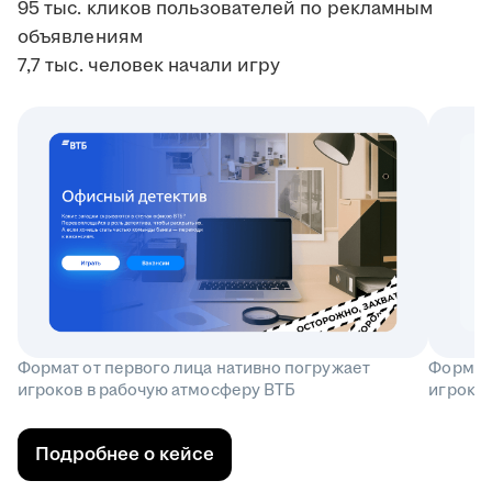
95 тыс. кликов пользователей по рекламным
объявлениям
7,7 тыс. человек начали игру
Формат от первого лица нативно погружает
Формат 
игроков в рабочую атмосферу ВТБ
игроков
Подробнее о кейсе