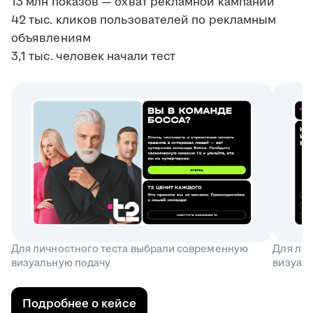
13 млн показов — охват рекламной кампании
42 тыс. кликов пользователей по рекламным
объявлениям
3,1 тыс. человек начали тест
Для личностного теста выбрали современную
Для ли
визуальную подачу
визуал
Подробнее о кейсе