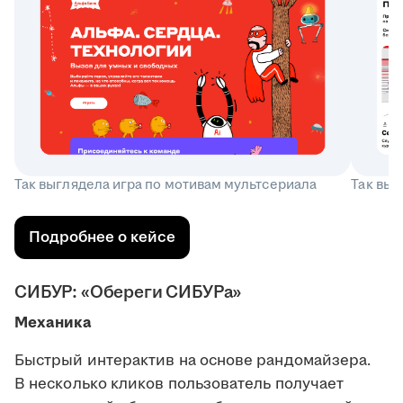
Так выглядела игра по мотивам мультсериала
Так выг
Подробнее о кейсе
СИБУР: «Обереги СИБУРа»
Механика
Быстрый интерактив на основе рандомайзера.
В несколько кликов пользователь получает