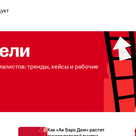
укт
ели
иалистов: тренды, кейсы и рабочие
Как «Ак Барс Дом» растит