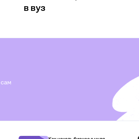
в вуз
 сам