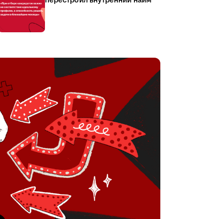
перестроил внутренний найм