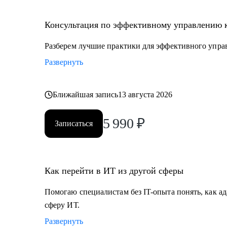
• Специалистам с опытом, которые хотят перейти на
• Руководителям проектных офисов, которым нужно 
Консультация по эффективному управлению 
команду.
Разберем лучшие практики для эффективного упра
Мы вместе сможем индивидуально разобрать практи
Развернуть
на проектах. А если ты новичок и только определяешь
самые востребованные профессии в сфере ИТ, расска
Ближайшая запись
13 августа 2026
5 990
₽
Записаться
Как перейти в ИТ из другой сферы
Помогаю специалистам без IT-опыта понять, как ад
сферу ИТ.
Развернуть