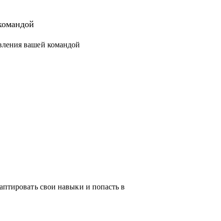
 новый уровень или поменять направление.
структурировать процессы и масштабировать
командой
вления вашей командой
чески любую проблему, возникающую у тебя
ся с выбором, я проведу для тебя обзор на
жу про лайфхаки и особенности работы.
аптировать свои навыки и попасть в