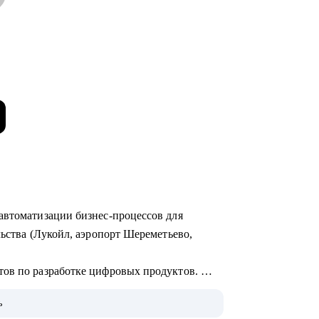
автоматизации бизнес-процессов для
льства (Лукойл, аэропорт Шереметьево,
тов по разработке цифровых продуктов.
едрения систем на базе искусственного
ь