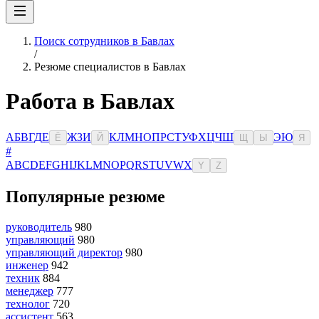
Поиск сотрудников в Бавлах
/
Резюме специалистов в Бавлах
Работа в Бавлах
А
Б
В
Г
Д
Е
Ж
З
И
К
Л
М
Н
О
П
Р
С
Т
У
Ф
Х
Ц
Ч
Ш
Э
Ю
Ё
Й
Щ
Ы
Я
#
A
B
C
D
E
F
G
H
I
J
K
L
M
N
O
P
Q
R
S
T
U
V
W
X
Y
Z
Популярные резюме
руководитель
980
управляющий
980
управляющий директор
980
инженер
942
техник
884
менеджер
777
технолог
720
ассистент
563