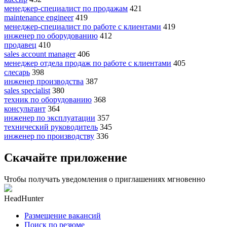
менеджер-специалист по продажам
421
maintenance engineer
419
менеджер-специалист по работе с клиентами
419
инженер по оборудованию
412
продавец
410
sales account manager
406
менеджер отдела продаж по работе с клиентами
405
слесарь
398
инженер производства
387
sales specialist
380
техник по оборудованию
368
консультант
364
инженер по эксплуатации
357
технический руководитель
345
инженер по производству
336
Скачайте приложение
Чтобы получать уведомления о приглашениях мгновенно
HeadHunter
Размещение вакансий
Поиск по резюме