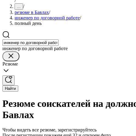
/
/
...
резюме в Бавлах
/
инженер по договорной работе
/
полный день
инженер по договорной работе
Резюме
Найти
Резюме соискателей на должно
Бавлах
Чтобы видеть все резюме, зарегистрируйтесь
После регистрации покажем ещё 32 и откроем фото