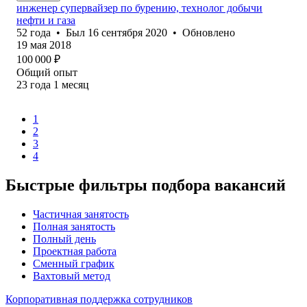
инженер супервайзер по бурению, технолог добычи
нефти и газа
52
года
•
Был
16 сентября 2020
•
Обновлено
19 мая 2018
100 000
₽
Общий опыт
23
года
1
месяц
1
2
3
4
Быстрые фильтры подбора вакансий
Частичная занятость
Полная занятость
Полный день
Проектная работа
Сменный график
Вахтовый метод
Корпоративная поддержка сотрудников