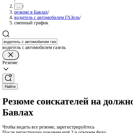
/
/
...
резюме в Бавлах
/
водитель с автомобилем ГАЗель
/
сменный график
водитель с автомобилем газель
Резюме
Найти
Резюме соискателей на должн
Бавлах
Чтобы видеть все резюме, зарегистрируйтесь
После регистрации покажем ещё 2 и откроем фото