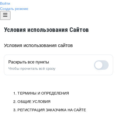
Войти
Создать резюме
Условия использования Сайтов
Условия использования сайтов
Раскрыть все пункты
Чтобы прочитать всё сразу
1. ТЕРМИНЫ И ОПРЕДЕЛЕНИЯ
2. ОБЩИЕ УСЛОВИЯ
1.1. Хэдхантер
исполнитель, юридическое
лицо ООО «Хэдхантер», ИНН
Условия определяют отношения между Заказчиками,
3. РЕГИСТРАЦИЯ ЗАКАЗЧИКА НА САЙТЕ
7718620740, адрес: 125047,
Пользователями и Хэдхантер.