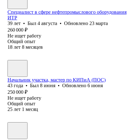
Специалист в сфере нефтепромыслового оборудования
ИТР
39
лет
•
Был
4 августа
•
Обновлено
23 марта
260 000
₽
Не ищет работу
Общий опыт
18
лет
8
месяцев
Начальник участка, мастер по КИПиА (ПОС)
43
года
•
Был
8 июня
•
Обновлено
6 июня
250 000
₽
Не ищет работу
Общий опыт
25
лет
1
месяц