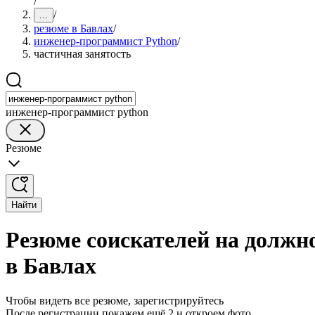
/
/
...
резюме в Бавлах
/
инженер-программист Python
/
частичная занятость
инженер-программист python
Резюме
Найти
Резюме соискателей на должн
в Бавлах
Чтобы видеть все резюме, зарегистрируйтесь
После регистрации покажем ещё 2 и откроем фото