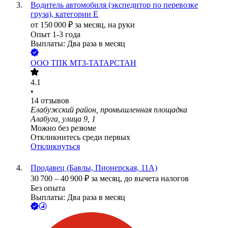
Водитель автомобиля (экспедитор по перевозке
груза), категории Е
от
150 000
₽
за месяц,
на руки
Опыт 1-3 года
Выплаты: Два раза в месяц
ООО
ТПК МТЗ-ТАТАРСТАН
4.1
•
14
отзывов
Елабужский район, промышленная площадка
Алабуга, улица 9, 1
Можно без резюме
Откликнитесь среди первых
Откликнуться
Продавец (Бавлы, Пионерская, 11А)
30 700
–
40 900
₽
за месяц,
до вычета налогов
Без опыта
Выплаты: Два раза в месяц