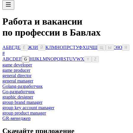
Работа и вакансии
по профессии в Бавлах
А
Б
В
Г
Д
Е
Ж
З
И
К
Л
М
Н
О
П
Р
С
Т
У
Ф
Х
Ц
Ч
Ш
Э
Ю
Ё
Й
Щ
Ы
Я
#
A
B
C
D
E
F
H
I
J
K
L
M
N
O
P
Q
R
S
T
U
V
W
X
G
Y
Z
game developer
game producer
general director
general manager
Golang-разработчик
Go-разработчик
graphic designer
group brand manager
group key account manager
group product manager
GR-менеджер
Скачайте приложение