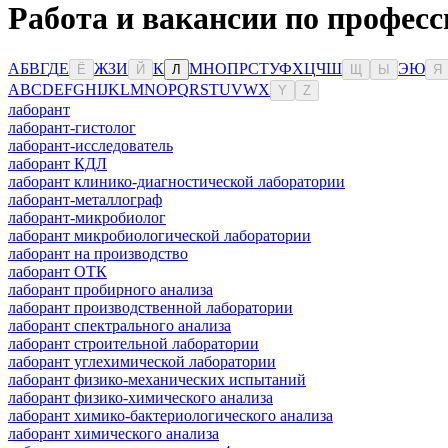
Работа и вакансии по професс
А
Б
В
Г
Д
Е
Ж
З
И
К
М
Н
О
П
Р
С
Т
У
Ф
Х
Ц
Ч
Ш
Э
Ю
Ё
Й
Л
Щ
Ы
Я
A
B
C
D
E
F
G
H
I
J
K
L
M
N
O
P
Q
R
S
T
U
V
W
X
Y
Z
лаборант
лаборант-гистолог
лаборант-исследователь
лаборант КДЛ
лаборант клинико-диагностической лаборатории
лаборант-металлограф
лаборант-микробиолог
лаборант микробиологической лаборатории
лаборант на производство
лаборант ОТК
лаборант пробирного анализа
лаборант производственной лаборатории
лаборант спектрального анализа
лаборант строительной лаборатории
лаборант углехимической лаборатории
лаборант физико-механических испытаний
лаборант физико-химического анализа
лаборант химико-бактериологического анализа
лаборант химического анализа