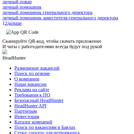
личный повар
личный помощник
личный помощник генерального директора
личный помощник заместителя генерального директора
1
2
дальше
Сканируйте QR-код, чтобы скачать приложение
И чаты с работодателями всегда будут под рукой
HeadHunter
Размещение вакансий
Поиск по резюме
О компании
Наши вакансии
Реклама на сайте
Требования к ПО
Безопасный HeadHunter
HeadHunter API
Партнерам
Инвесторам
Каталог компаний
Поиск по вакансиям в Бавлах
Сетка: соцсеть для нетворкинга