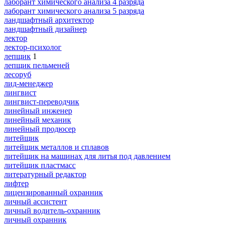
лаборант химического анализа 4 разряда
лаборант химического анализа 5 разряда
ландшафтный архитектор
ландшафтный дизайнер
лектор
лектор-психолог
лепщик
1
лепщик пельменей
лесоруб
лид-менеджер
лингвист
лингвист-переводчик
линейный инженер
линейный механик
линейный продюсер
литейщик
литейщик металлов и сплавов
литейщик на машинах для литья под давлением
литейщик пластмасс
литературный редактор
лифтер
лицензированный охранник
личный ассистент
личный водитель-охранник
личный охранник