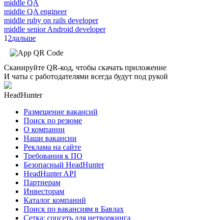
middle QA
middle QA engineer
middle ruby on rails developer
middle senior Android developer
1
2
дальше
Сканируйте QR-код, чтобы скачать приложение
И чаты с работодателями всегда будут под рукой
HeadHunter
Размещение вакансий
Поиск по резюме
О компании
Наши вакансии
Реклама на сайте
Требования к ПО
Безопасный HeadHunter
HeadHunter API
Партнерам
Инвесторам
Каталог компаний
Поиск по вакансиям в Бавлах
Сетка: соцсеть для нетворкинга