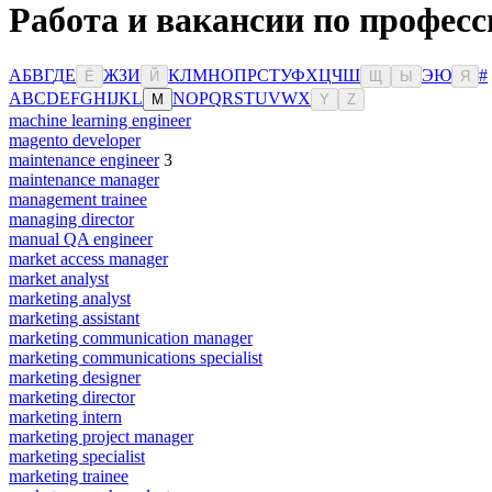
Работа и вакансии по професс
А
Б
В
Г
Д
Е
Ж
З
И
К
Л
М
Н
О
П
Р
С
Т
У
Ф
Х
Ц
Ч
Ш
Э
Ю
#
Ё
Й
Щ
Ы
Я
A
B
C
D
E
F
G
H
I
J
K
L
N
O
P
Q
R
S
T
U
V
W
X
M
Y
Z
machine learning engineer
magento developer
maintenance engineer
3
maintenance manager
management trainee
managing director
manual QA engineer
market access manager
market analyst
marketing analyst
marketing assistant
marketing communication manager
marketing communications specialist
marketing designer
marketing director
marketing intern
marketing project manager
marketing specialist
marketing trainee