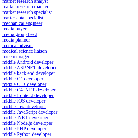
market research analyst
market research manager
market research specialist
master data specialist
mechanical engineer
media buyer
media group head
media planner
medical advisor
medical science liaison
mice manager
middle Android developer
middle ASP.NET developer
middle back end developer
middle C# developer
middle C++ developer
middle C# .NET developer
middle frontend developer
middle IOS developer
middle Java developer
middle JavaScript developer
middle .NET developer
middle Node.js developer
middle PHP developer
middle Python developer