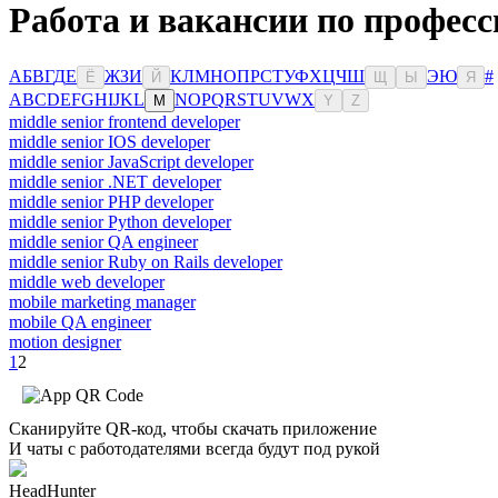
Работа и вакансии по професс
А
Б
В
Г
Д
Е
Ж
З
И
К
Л
М
Н
О
П
Р
С
Т
У
Ф
Х
Ц
Ч
Ш
Э
Ю
#
Ё
Й
Щ
Ы
Я
A
B
C
D
E
F
G
H
I
J
K
L
N
O
P
Q
R
S
T
U
V
W
X
M
Y
Z
middle senior frontend developer
middle senior IOS developer
middle senior JavaScript developer
middle senior .NET developer
middle senior PHP developer
middle senior Python developer
middle senior QA engineer
middle senior Ruby on Rails developer
middle web developer
mobile marketing manager
mobile QA engineer
motion designer
1
2
Сканируйте QR-код, чтобы скачать приложение
И чаты с работодателями всегда будут под рукой
HeadHunter