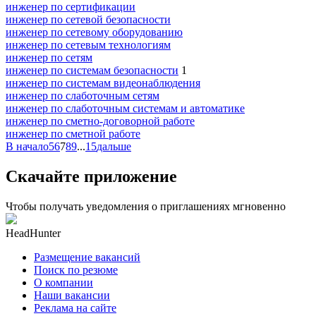
инженер по сертификации
инженер по сетевой безопасности
инженер по сетевому оборудованию
инженер по сетевым технологиям
инженер по сетям
инженер по системам безопасности
1
инженер по системам видеонаблюдения
инженер по слаботочным сетям
инженер по слаботочным системам и автоматике
инженер по сметно-договорной работе
инженер по сметной работе
В начало
5
6
7
8
9
...
15
дальше
Скачайте приложение
Чтобы получать уведомления о приглашениях мгновенно
HeadHunter
Размещение вакансий
Поиск по резюме
О компании
Наши вакансии
Реклама на сайте