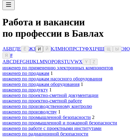
Работа и вакансии
по профессии в Бавлах
А
Б
В
Г
Д
Е
Ж
З
К
Л
М
Н
О
П
Р
С
Т
У
Ф
Х
Ц
Ч
Ш
Э
Ю
Ё
И
Й
Щ
Ы
#
Я
A
B
C
D
E
F
G
H
I
J
K
L
M
N
O
P
Q
R
S
T
U
V
W
X
Y
Z
инженер по применению электронных компонентов
инженер по продажам
1
инженер по продажам насосного оборудования
инженер по продажам оборудования
1
инженер по продукту
1
инженер по проектно-сметной документации
инженер по проектно-сметной работе
инженер по производственному контролю
инженер по производству
1
инженер по промышленной безопасности
2
инженер по промышленной и пожарной безопасности
инженер по работе с проектными институтами
инженер по радиационной безопасности