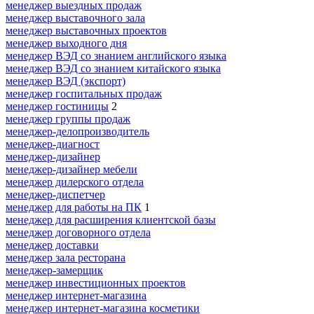
менеджер выездных продаж
менеджер выставочного зала
менеджер выставочных проектов
менеджер выходного дня
менеджер ВЭД со знанием английского языка
менеджер ВЭД со знанием китайского языка
менеджер ВЭД (экспорт)
менеджер госпитальных продаж
менеджер гостиницы
2
менеджер группы продаж
менеджер-делопроизводитель
менеджер-диагност
менеджер-дизайнер
менеджер-дизайнер мебели
менеджер дилерского отдела
менеджер-диспетчер
менеджер для работы на ПК
1
менеджер для расширения клиентской базы
менеджер договорного отдела
менеджер доставки
менеджер зала ресторана
менеджер-замерщик
менеджер инвестиционных проектов
менеджер интернет-магазина
менеджер интернет-магазина косметики