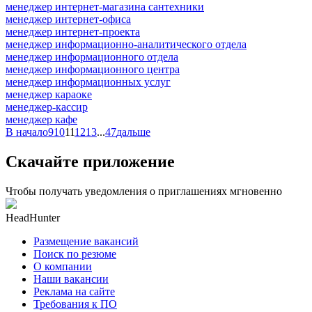
менеджер интернет-магазина сантехники
менеджер интернет-офиса
менеджер интернет-проекта
менеджер информационно-аналитического отдела
менеджер информационного отдела
менеджер информационного центра
менеджер информационных услуг
менеджер караоке
менеджер-кассир
менеджер кафе
В начало
9
10
11
12
13
...
47
дальше
Скачайте приложение
Чтобы получать уведомления о приглашениях мгновенно
HeadHunter
Размещение вакансий
Поиск по резюме
О компании
Наши вакансии
Реклама на сайте
Требования к ПО