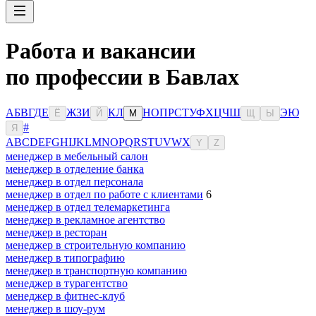
Работа и вакансии
по профессии в Бавлах
А
Б
В
Г
Д
Е
Ж
З
И
К
Л
Н
О
П
Р
С
Т
У
Ф
Х
Ц
Ч
Ш
Э
Ю
Ё
Й
М
Щ
Ы
#
Я
A
B
C
D
E
F
G
H
I
J
K
L
M
N
O
P
Q
R
S
T
U
V
W
X
Y
Z
менеджер в мебельный салон
менеджер в отделение банка
менеджер в отдел персонала
менеджер в отдел по работе с клиентами
6
менеджер в отдел телемаркетинга
менеджер в рекламное агентство
менеджер в ресторан
менеджер в строительную компанию
менеджер в типографию
менеджер в транспортную компанию
менеджер в турагентство
менеджер в фитнес-клуб
менеджер в шоу-рум