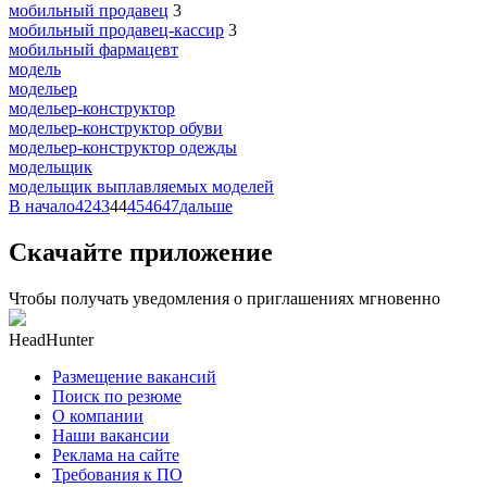
мобильный продавец
3
мобильный продавец-кассир
3
мобильный фармацевт
модель
модельер
модельер-конструктор
модельер-конструктор обуви
модельер-конструктор одежды
модельщик
модельщик выплавляемых моделей
В начало
42
43
44
45
46
47
дальше
Скачайте приложение
Чтобы получать уведомления о приглашениях мгновенно
HeadHunter
Размещение вакансий
Поиск по резюме
О компании
Наши вакансии
Реклама на сайте
Требования к ПО