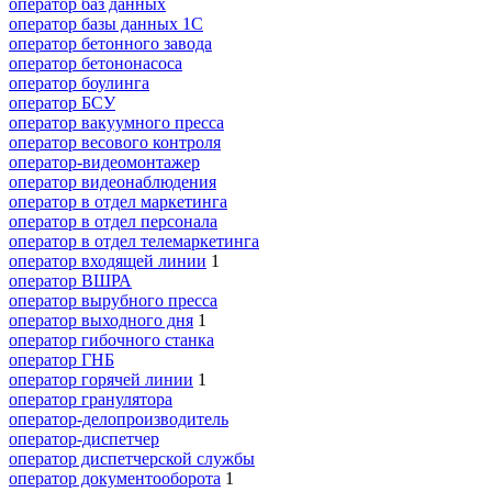
оператор баз данных
оператор базы данных 1С
оператор бетонного завода
оператор бетононасоса
оператор боулинга
оператор БСУ
оператор вакуумного пресса
оператор весового контроля
оператор-видеомонтажер
оператор видеонаблюдения
оператор в отдел маркетинга
оператор в отдел персонала
оператор в отдел телемаркетинга
оператор входящей линии
1
оператор ВШРА
оператор вырубного пресса
оператор выходного дня
1
оператор гибочного станка
оператор ГНБ
оператор горячей линии
1
оператор гранулятора
оператор-делопроизводитель
оператор-диспетчер
оператор диспетчерской службы
оператор документооборота
1