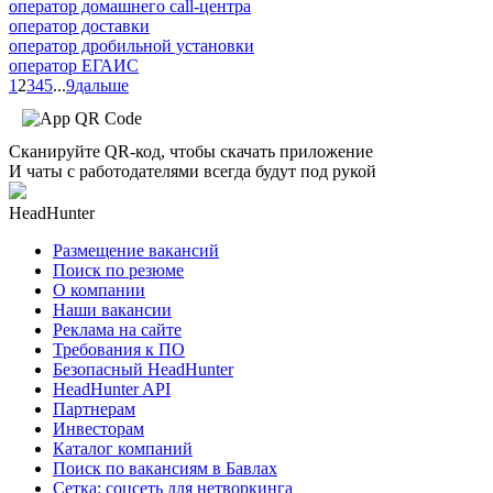
оператор домашнего call-центра
оператор доставки
оператор дробильной установки
оператор ЕГАИС
1
2
3
4
5
...
9
дальше
Сканируйте QR-код, чтобы скачать приложение
И чаты с работодателями всегда будут под рукой
HeadHunter
Размещение вакансий
Поиск по резюме
О компании
Наши вакансии
Реклама на сайте
Требования к ПО
Безопасный HeadHunter
HeadHunter API
Партнерам
Инвесторам
Каталог компаний
Поиск по вакансиям в Бавлах
Сетка: соцсеть для нетворкинга