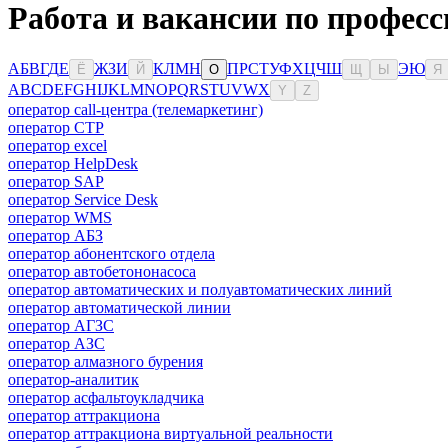
Работа и вакансии по професс
А
Б
В
Г
Д
Е
Ж
З
И
К
Л
М
Н
П
Р
С
Т
У
Ф
Х
Ц
Ч
Ш
Э
Ю
Ё
Й
О
Щ
Ы
Я
A
B
C
D
E
F
G
H
I
J
K
L
M
N
O
P
Q
R
S
T
U
V
W
X
Y
Z
оператор call-центра (телемаркетинг)
оператор CTP
оператор excel
оператор HelpDesk
оператор SAP
оператор Service Desk
оператор WMS
оператор АБЗ
оператор абонентского отдела
оператор автобетононасоса
оператор автоматических и полуавтоматических линий
оператор автоматической линии
оператор АГЗС
оператор АЗС
оператор алмазного бурения
оператор-аналитик
оператор асфальтоукладчика
оператор аттракциона
оператор аттракциона виртуальной реальности