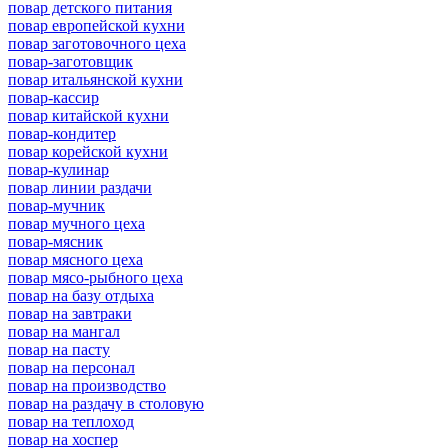
повар детского питания
повар европейской кухни
повар заготовочного цеха
повар-заготовщик
повар итальянской кухни
повар-кассир
повар китайской кухни
повар-кондитер
повар корейской кухни
повар-кулинар
повар линии раздачи
повар-мучник
повар мучного цеха
повар-мясник
повар мясного цеха
повар мясо-рыбного цеха
повар на базу отдыха
повар на завтраки
повар на мангал
повар на пасту
повар на персонал
повар на производство
повар на раздачу в столовую
повар на теплоход
повар на хоспер