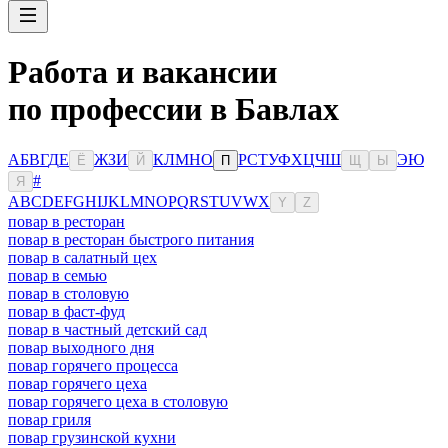
Работа и вакансии
по профессии в Бавлах
А
Б
В
Г
Д
Е
Ж
З
И
К
Л
М
Н
О
Р
С
Т
У
Ф
Х
Ц
Ч
Ш
Э
Ю
Ё
Й
П
Щ
Ы
#
Я
A
B
C
D
E
F
G
H
I
J
K
L
M
N
O
P
Q
R
S
T
U
V
W
X
Y
Z
повар в ресторан
повар в ресторан быстрого питания
повар в салатный цех
повар в семью
повар в столовую
повар в фаст-фуд
повар в частный детский сад
повар выходного дня
повар горячего процесса
повар горячего цеха
повар горячего цеха в столовую
повар гриля
повар грузинской кухни