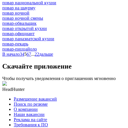
повар национальной кухни
повар на шаурму
повар ночной
повар ночной смены
повар-обвальщик
повар открытой кухни
повар-официант
повар паназиатской кухни
повар-пекарь
повар-пиццайоло
В начало
3
4
5
6
7
...
22
дальше
Скачайте приложение
Чтобы получать уведомления о приглашениях мгновенно
HeadHunter
Размещение вакансий
Поиск по резюме
О компании
Наши вакансии
Реклама на сайте
Требования к ПО