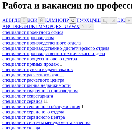
Работа и вакансии по професс
А
Б
В
Г
Д
Е
Ж
З
И
К
Л
М
Н
О
П
Р
Т
У
Ф
Х
Ц
Ч
Ш
Э
Ю
Ё
Й
С
Щ
Ы
Я
A
B
C
D
E
F
G
H
I
J
K
L
M
N
O
P
Q
R
S
T
U
V
W
X
Y
Z
специалист проектного офиса
специалист производства
специалист производственного отдела
специалист производственно-диспетчерского отдела
специалист производственно-технического отдела
специалист процессингового центра
специалист прямых продаж
1
специалист пункта выдачи заказов
специалист расчетного отдела
специалист расчетного центра
специалист рынка недвижимости
специалист сварочного производства
специалист секретариата
специалист сервиса
11
специалист сервисного обслуживания
1
специалист сервисного отдела
специалист сервисного центра
специалист системы менеджмента качества
специалист склада