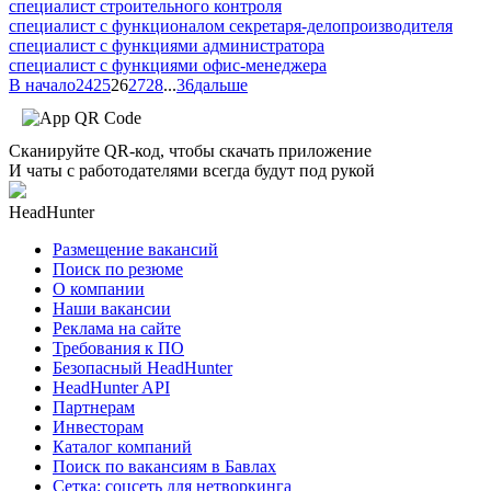
специалист строительного контроля
специалист с функционалом секретаря-делопроизводителя
специалист с функциями администратора
специалист с функциями офис-менеджера
В начало
24
25
26
27
28
...
36
дальше
Сканируйте QR-код, чтобы скачать приложение
И чаты с работодателями всегда будут под рукой
HeadHunter
Размещение вакансий
Поиск по резюме
О компании
Наши вакансии
Реклама на сайте
Требования к ПО
Безопасный HeadHunter
HeadHunter API
Партнерам
Инвесторам
Каталог компаний
Поиск по вакансиям в Бавлах
Сетка: соцсеть для нетворкинга