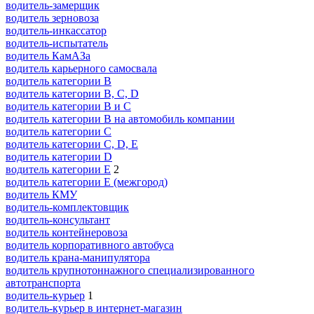
водитель-замерщик
водитель зерновоза
водитель-инкассатор
водитель-испытатель
водитель КамАЗа
водитель карьерного самосвала
водитель категории B
водитель категории B, C, D
водитель категории B и C
водитель категории B на автомобиль компании
водитель категории C
водитель категории C, D, E
водитель категории D
водитель категории E
2
водитель категории E (межгород)
водитель КМУ
водитель-комплектовщик
водитель-консультант
водитель контейнеровоза
водитель корпоративного автобуса
водитель крана-манипулятора
водитель крупнотоннажного специализированного
автотранспорта
водитель-курьер
1
водитель-курьер в интернет-магазин