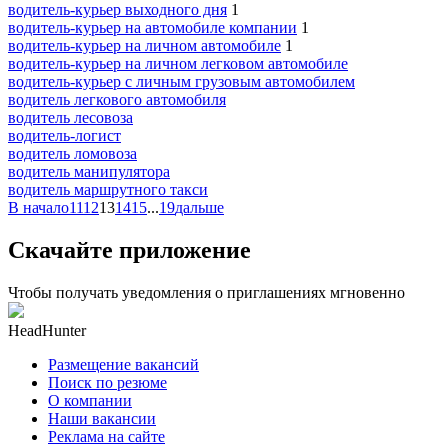
водитель-курьер выходного дня
1
водитель-курьер на автомобиле компании
1
водитель-курьер на личном автомобиле
1
водитель-курьер на личном легковом автомобиле
водитель-курьер с личным грузовым автомобилем
водитель легкового автомобиля
водитель лесовоза
водитель-логист
водитель ломовоза
водитель манипулятора
водитель маршрутного такси
В начало
11
12
13
14
15
...
19
дальше
Скачайте приложение
Чтобы получать уведомления о приглашениях мгновенно
HeadHunter
Размещение вакансий
Поиск по резюме
О компании
Наши вакансии
Реклама на сайте