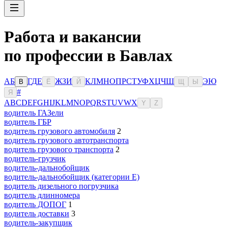
Работа и вакансии
по профессии в Бавлах
А
Б
Г
Д
Е
Ж
З
И
К
Л
М
Н
О
П
Р
С
Т
У
Ф
Х
Ц
Ч
Ш
Э
Ю
В
Ё
Й
Щ
Ы
#
Я
A
B
C
D
E
F
G
H
I
J
K
L
M
N
O
P
Q
R
S
T
U
V
W
X
Y
Z
водитель ГАЗели
водитель ГБР
водитель грузового автомобиля
2
водитель грузового автотранспорта
водитель грузового транспорта
2
водитель-грузчик
водитель-дальнобойщик
водитель-дальнобойщик (категории Е)
водитель дизельного погрузчика
водитель длинномера
водитель ДОПОГ
1
водитель доставки
3
водитель-закупщик