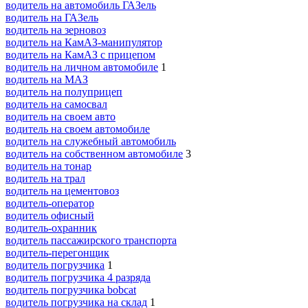
водитель на автомобиль ГАЗель
водитель на ГАЗель
водитель на зерновоз
водитель на КамАЗ-манипулятор
водитель на КамАЗ с прицепом
водитель на личном автомобиле
1
водитель на МАЗ
водитель на полуприцеп
водитель на самосвал
водитель на своем авто
водитель на своем автомобиле
водитель на служебный автомобиль
водитель на собственном автомобиле
3
водитель на тонар
водитель на трал
водитель на цементовоз
водитель-оператор
водитель офисный
водитель-охранник
водитель пассажирского транспорта
водитель-перегонщик
водитель погрузчика
1
водитель погрузчика 4 разряда
водитель погрузчика bobcat
водитель погрузчика на склад
1