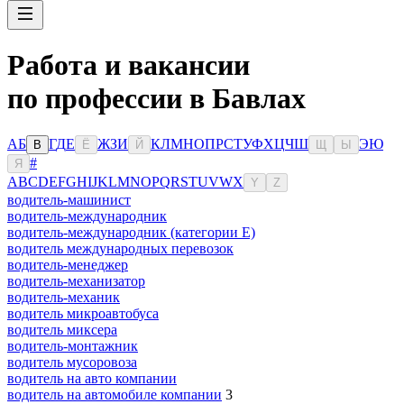
Работа и вакансии
по профессии в Бавлах
А
Б
Г
Д
Е
Ж
З
И
К
Л
М
Н
О
П
Р
С
Т
У
Ф
Х
Ц
Ч
Ш
Э
Ю
В
Ё
Й
Щ
Ы
#
Я
A
B
C
D
E
F
G
H
I
J
K
L
M
N
O
P
Q
R
S
T
U
V
W
X
Y
Z
водитель-машинист
водитель-международник
водитель-международник (категории Е)
водитель международных перевозок
водитель-менеджер
водитель-механизатор
водитель-механик
водитель микроавтобуса
водитель миксера
водитель-монтажник
водитель мусоровоза
водитель на авто компании
водитель на автомобиле компании
3