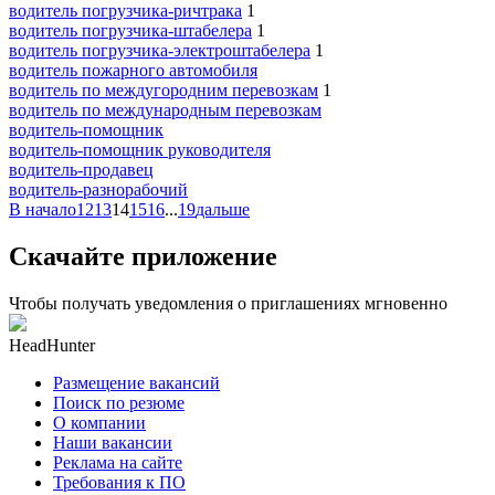
водитель погрузчика-ричтрака
1
водитель погрузчика-штабелера
1
водитель погрузчика-электроштабелера
1
водитель пожарного автомобиля
водитель по междугородним перевозкам
1
водитель по международным перевозкам
водитель-помощник
водитель-помощник руководителя
водитель-продавец
водитель-разнорабочий
В начало
12
13
14
15
16
...
19
дальше
Скачайте приложение
Чтобы получать уведомления о приглашениях мгновенно
HeadHunter
Размещение вакансий
Поиск по резюме
О компании
Наши вакансии
Реклама на сайте
Требования к ПО